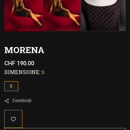
MORENA
Prezzo
CHF 190.00
di
DIMENSIONE:
S
listino
S
Condividi